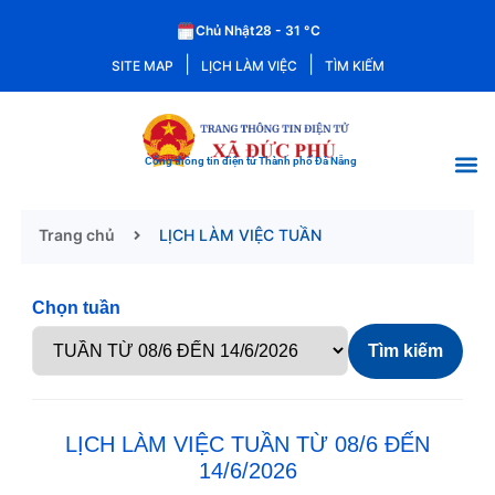
Chủ Nhật
28 - 31
°C
|
|
SITE MAP
LỊCH LÀM VIỆC
TÌM KIẾM
Cổng thông tin điện tử Thành phố Đà Nẵng
Trang chủ
LỊCH LÀM VIỆC TUẦN
Chọn tuần
Tìm kiếm
LỊCH LÀM VIỆC TUẦN TỪ 08/6 ĐẾN
14/6/2026