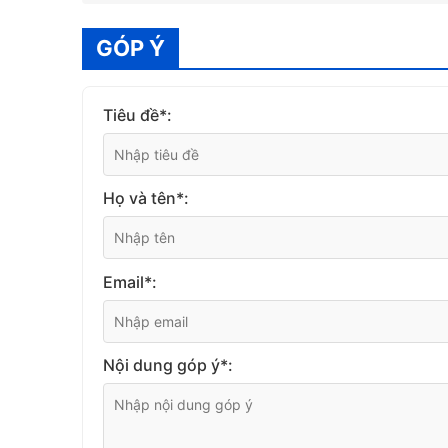
GÓP Ý
Tiêu đề*:
Họ và tên*:
Email*:
Nội dung góp ý*: