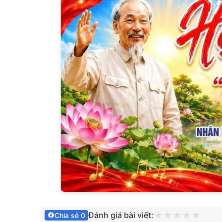
★
★
★
★
★
Đánh giá bài viết:
Chia sẻ 0