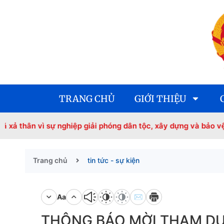
TRANG CHỦ
GIỚI THIỆU
ì sự nghiệp giải phóng dân tộc, xây dựng và bảo vệ Tổ quốc!
Trang chủ
tin tức - sự kiện
Aa
✉
THÔNG BÁO MỜI THAM DỰ HỘ