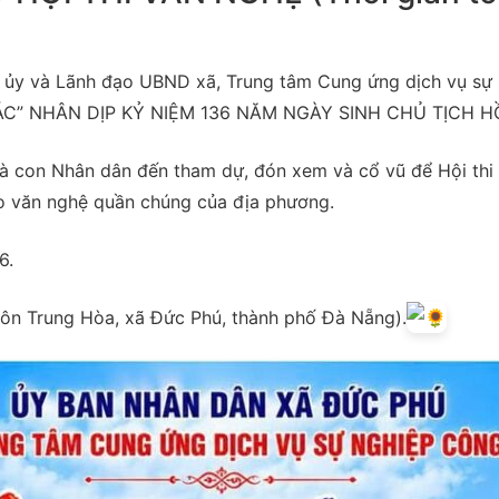
 ủy và Lãnh đạo UBND xã, Trung tâm Cung ứng dịch vụ sự
C” NHÂN DỊP KỶ NIỆM 136 NĂM NGÀY SINH CHỦ TỊCH HỒ C
Bà con Nhân dân đến tham dự, đón xem và cổ vũ để Hội th
ào văn nghệ quần chúng của địa phương.
6.
hôn Trung Hòa, xã Đức Phú, thành phố Đà Nẵng).