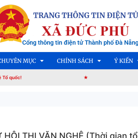
Cổng thông tin điện tử Thành phố Đà Nẵn
CHUYÊN MỤC
CHÍNH SÁCH
Ý KIẾN
★
Đảng, 
I THI VĂN NGHỆ (Thời gian tổ c