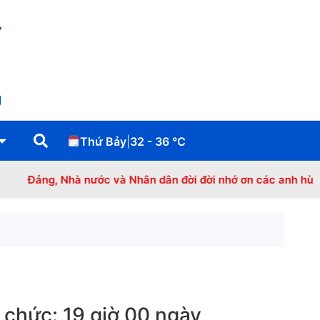
g
Thứ Bảy
|
32 - 36
°C
Nhà nước và Nhân dân đời đời nhớ ơn các anh hùng - liệt sĩ, t
hức: 19 giờ 00 ngày