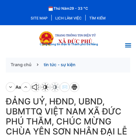
Thứ Năm
29 - 33
°C
|
|
SITE MAP
LỊCH LÀM VIỆC
TÌM KIẾM
Cổng thông tin điện tử Thành phố Đà Nẵng
Trang chủ
tin tức - sự kiện
Aa
✉
ĐẢNG UỶ, HĐND, UBND,
UBMTTQ VIỆT NAM XÃ ĐỨC
PHÚ THĂM, CHÚC MỪNG
CHÙA YÊN SƠN NHÂN ĐẠI LỄ