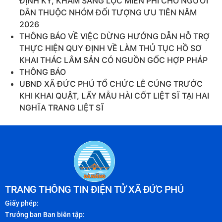
ĐỊNH KỲ, KHÁM SÀNG LỌC MIỄN PHÍ CHO NGƯỜI
DÂN THUỘC NHÓM ĐỐI TƯỢNG ƯU TIÊN NĂM
2026
THÔNG BÁO VỀ VIỆC DỪNG HƯỚNG DẪN HỖ TRỢ
THỰC HIỆN QUY ĐỊNH VỀ LÀM THỦ TỤC HỒ SƠ
KHAI THÁC LÂM SẢN CÓ NGUỒN GỐC HỢP PHÁP
THÔNG BÁO
UBND XÃ ĐỨC PHÚ TỔ CHỨC LỄ CÚNG TRƯỚC
KHI KHAI QUẬT, LẤY MẪU HÀI CỐT LIỆT SĨ TẠI HAI
NGHĨA TRANG LIỆT SĨ
TRANG THÔNG TIN ĐIỆN TỬ XÃ ĐỨC PHÚ
Giấy phép:
Trưởng ban Ban biên tập: