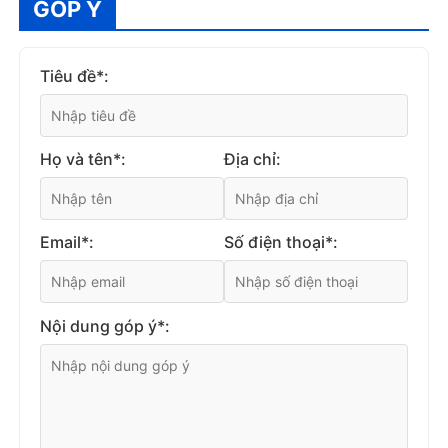
GÓP Ý
Tiêu đề*:
Họ và tên*:
Địa chỉ:
Email*:
Số điện thoại*:
Nội dung góp ý*: