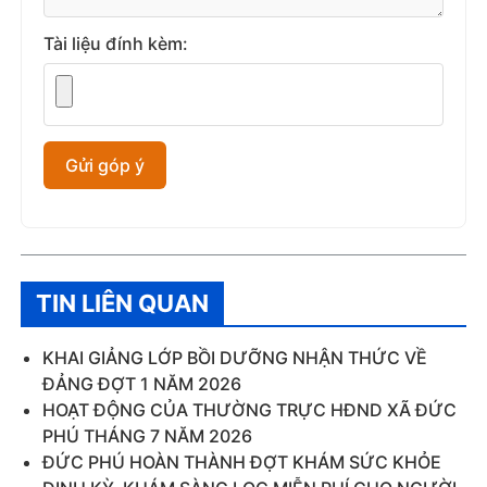
Tài liệu đính kèm:
TIN LIÊN QUAN
KHAI GIẢNG LỚP BỒI DƯỠNG NHẬN THỨC VỀ
ĐẢNG ĐỢT 1 NĂM 2026
HOẠT ĐỘNG CỦA THƯỜNG TRỰC HĐND XÃ ĐỨC
PHÚ THÁNG 7 NĂM 2026
ĐỨC PHÚ HOÀN THÀNH ĐỢT KHÁM SỨC KHỎE